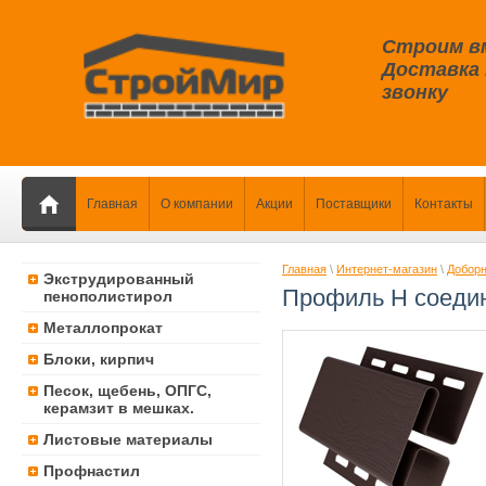
Строим в
Доставка 
звонку
Главная
О компании
Акции
Поставщики
Контакты
Главная
\
Интернет-магазин
\
Доборн
Экструдированный
Профиль Н соедин
пенополистирол
Металлопрокат
Блоки, кирпич
Песок, щебень, ОПГС,
керамзит в мешках.
Листовые материалы
Профнастил