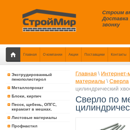
Строим в
Доставка 
звонку
Главная
О компании
Акции
Поставщики
Контакты
Главная
\
Интернет-
Экструдированный
пенополистирол
материалы
\
Сверла
Металлопрокат
цилиндрический хво
Блоки, кирпич
Сверло по м
Песок, щебень, ОПГС,
цилиндричес
керамзит в мешках.
Листовые материалы
Профнастил