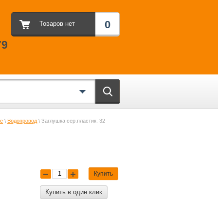
0
Товаров нет
79
ие
\
Водопровод
\ Заглушка сер.пластик. 32
Купить
Купить в один клик