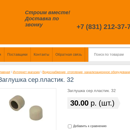
Строим вместе!
Доставка по
звонку
+7 (831) 212-37-
и
Поставщики
Контакты
Обратная связь
лавная
\
Интернет-магазин
\
Водоснабжение, отопление, канализационное оборудован
Заглушка сер.пластик. 32
Заглушка сер.пластик. 32
30.00
р. (шт.)
Добавить к сравнению