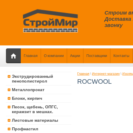
Строим в
Доставка 
звонку
Главная
О компании
Акции
Поставщики
Контакты
Главная
\
Интернет-магазин
\
Изоля
Экструдированный
ROCWOOL
пенополистирол
Металлопрокат
Блоки, кирпич
Песок, щебень, ОПГС,
керамзит в мешках.
Листовые материалы
Профнастил